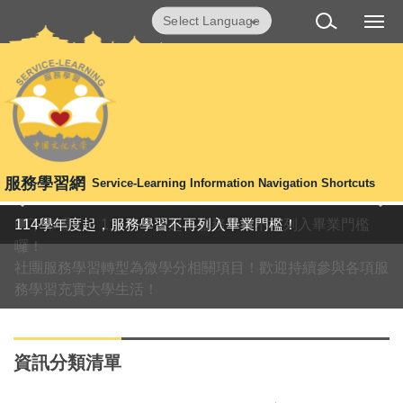
跳
Powered by
Translate
到
主
要
內
容
區
服務學習網
Service-Learning Information Navigation Shortcuts
🚚下車囉！！114學年度起，服務學習不再列入畢業門檻
114學年度起，服務學習不再列入畢業門檻！
囉！
社團服務學習轉型為微學分相關項目！歡迎持續參與各項服
務學習充實大學生活！
資訊分類清單